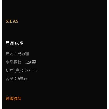
SILAS
產品說明
產地
：奧地利
水晶顆數
：129 顆
尺寸 (高)
：238 mm
容量
：365 cc
經銷據點