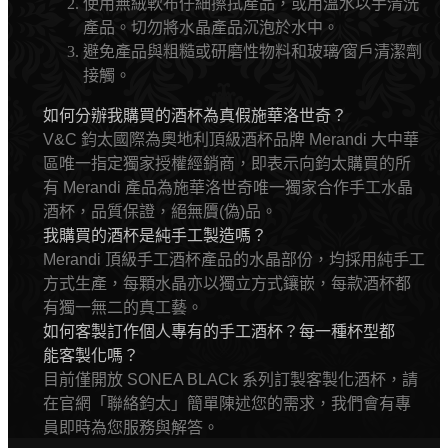
使用無絨軟布仔細擦拭產品，或用溫水以手清洗
產品。切勿將水晶產品沉泡於水中。
避免產品與粗糙或研磨性物料和玻璃
∕
窗戶清潔劑
接觸。
如何分辦我購買的酒杯為真假施華洛世奇？
V&C 鈞太國際為奧地利頂級酒杯品牌 Merandi 大中華
區唯一指定獨家授權經銷商，即表示向鈞太購買的所
有 Merandi 產品
為施華洛世奇唯一獨家合作手工水晶
酒杯，品質保證，絕無贗(偽)品。
我購買的酒杯是純手工製造嗎？
Merandi 頂級手工酒杯產品的水晶部份
，
均採用純手工
方式生產，每顆水晶亦以獨立方式鑲嵌，每款酒杯都
有獨一無二的真工藝。
如何客製訂作個人專有的手工酒杯？每一種杯型都
能客製化嗎？
目前僅開放 SONEA BLACk 系列訂製客製化酒杯，請
在官網「聯絡鈞太」簡單陳述您的需求，我們會有專
員即時為您服務與解答。